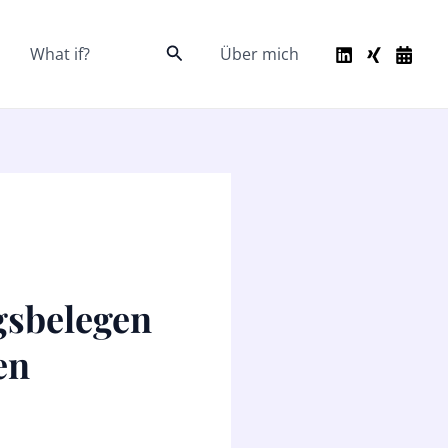
Suche
What if?
Über mich
gsbelegen
en