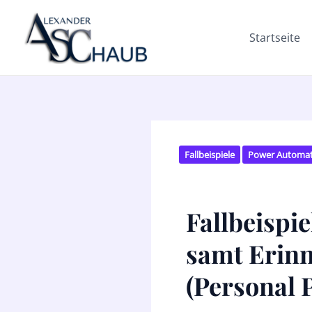
Zum
Post
Inhalt
navigation
Startseite
springen
Fallbeispiele
Power Automa
Fallbeispi
samt Erinn
(Personal 